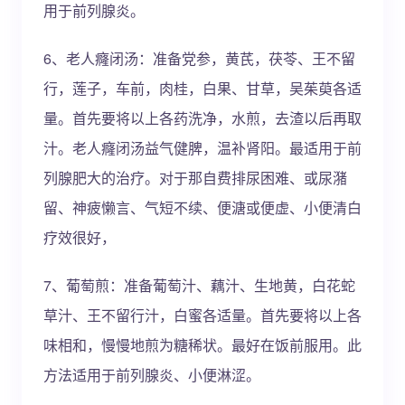
用于前列腺炎。
6、老人癃闭汤：准备党参，黄芪，茯苓、王不留
行，莲子，车前，肉桂，白果、甘草，吴茱萸各适
量。首先要将以上各药洗净，水煎，去渣以后再取
汁。老人癃闭汤益气健脾，温补肾阳。最适用于前
列腺肥大的治疗。对于那自费排尿困难、或尿潴
留、神疲懒言、气短不续、便溏或便虚、小便清白
疗效很好，
7、葡萄煎：准备葡萄汁、藕汁、生地黄，白花蛇
草汁、王不留行汁，白蜜各适量。首先要将以上各
味相和，慢慢地煎为糖稀状。最好在饭前服用。此
方法适用于前列腺炎、小便淋涩。