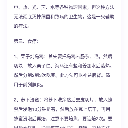
电、热、光、声、水等各种物理因素，但这种方法
无法彻底灭掉细菌和致病的卫生物，这是一只辅助
的疗法。
第三、食疗：
1、栗子炖乌鸡：首先要把乌鸡去肠杂、毛，然后
切块，放入栗子仁、海马还有盐和姜加水后蒸熟。
然后分到2到3次吃完。此方法可以补益脾肾。适
用于前列腺炎。
2、萝卜浸蜜：将萝卜洗净然后去皮切片，放入蜂
蜜后浸泡10分钟足有，然后放在瓦上焙干，再用
蜂蜜浸泡后再焙，注意不要焙焦，要连焙3次。要
用盐水送服，通常每天4到5次，常吃。这种方法