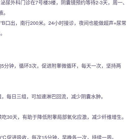
米。泌尿外科门诊在7号楼3楼，阴囊镜预约等待2-3天，周一、
液。
路”B口出，南行200米。24小时接诊，夜间也能做超声+尿常
时。
℃泡5分钟，循环3次，促进附睾微循环，每天一次，坚持两
一组，每日三组，可加速淋巴回流，减少阴囊水肿。
，连续吃30天，有助于降低附睾局部氧化应激，减少纤维增生。
0℃促进吸收，每次15分钟，早晚各一次，持续一周。