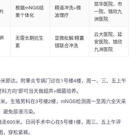
昆华医院、市
根据mNGS结
精道冲洗+微
片
一院、锦欣九
果个体化
波理疗
洲医院
云大医院、延
声
无需长期抗生
显微松解/精囊
安医院、锦欣
素
镜联合冲洗
九洲医院
00米即达。附睾炎专病门诊在1号楼4楼，周一、三、五上午
—男科方向”即可当天做超声+细菌培养。
00米。生殖男科在3号楼2楼，mNGS检测周一至周六全天采
，避免尿液污染。
路走600米。日间手术中心在5号楼1楼，周三、五上午评
图，穿松紧裤。