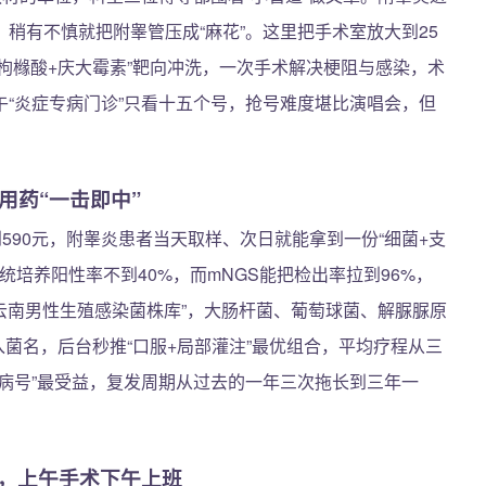
稍有不慎就把附睾管压成“麻花”。这里把手术室放大到25
“枸橼酸+庆大霉素”靶向冲洗，一次手术解决梗阻与感染，术
午“炎症专病门诊”只看十五个号，抢号难度堪比演唱会，但
用药“一击即中”
590元，附睾炎患者当天取样、次日就能拿到一份“细菌+支
统培养阳性率不到40%，而mNGS能把检出率拉到96%，
“云南男性生殖感染菌株库”，大肠杆菌、葡萄球菌、解脲脲原
入菌名，后台秒推“口服+局部灌注”最优组合，平均疗程从三
病号”最受益，复发周期从过去的一年三次拖长到三年一
式，上午手术下午上班