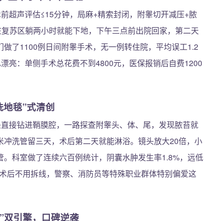
前超声评估≤15分钟，局麻+精索封闭，附睾切开减压+脓
在复苏区躺两小时就能下地，下午三点前出院回家，第二天
了1100例日间附睾手术，无一例转住院，平均误工1.2
漂亮：单侧手术总花费不到4800元，医保报销后自费1200
洗地毯”式清创
镜头直接钻进鞘膜腔，一路探查附睾头、体、尾，发现脓苔就
毫米冲洗管留三天，术后第二天就能淋浴。镜头放大20倍，小
。科室做了连续六百例统计，阴囊水肿发生率1.8%，远低
米，术后不用拆线，警察、消防员等特殊职业群体特别偏爱这
”双引擎，口碑逆袭