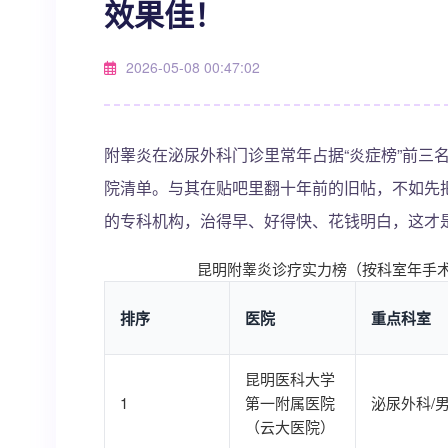
效果佳！
2026-05-08 00:47:02
附睾炎在泌尿外科门诊里常年占据“炎症榜”前三
院清单。与其在贴吧里翻十年前的旧帖，不如先把
的专科机构，治得早、好得快、花钱明白，这才是
昆明附睾炎诊疗实力榜（按科室年手
排序
医院
重点科室
昆明医科大学
1
第一附属医院
泌尿外科/
（云大医院）