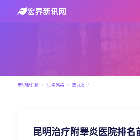
宏界新讯网
宏界新讯网
/
生殖感染
/
睾丸炎
/
昆明治疗附睾炎医院排名