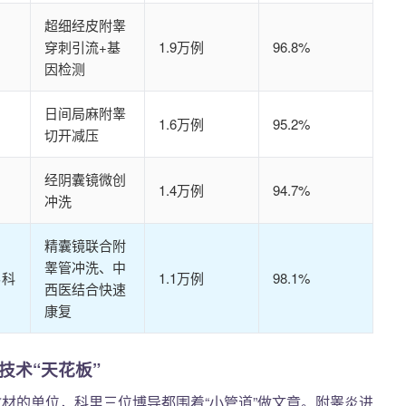
超细经皮附睾
穿刺引流+基
1.9万例
96.8%
因检测
日间局麻附睾
1.6万例
95.2%
切开减压
经阴囊镜微创
1.4万例
94.7%
冲洗
精囊镜联合附
睾管冲洗、中
男科
1.1万例
98.1%
西医结合快速
康复
技术“天花板”
教材的单位，科里三位博导都围着“小管道”做文章。附睾炎进