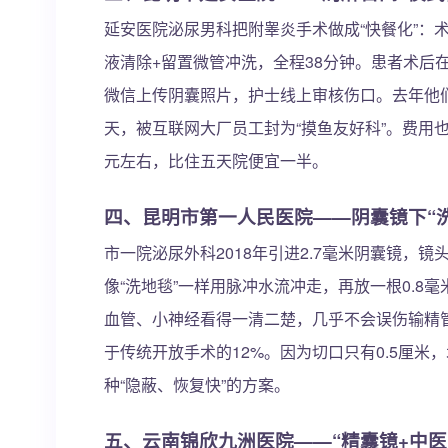
延安医院泌尿男科把附睾炎手术做成“快餐化”：术
液清除+留置微管冲洗，全程38分钟。患者术后
微信上传阴囊照片，护士线上审核伤口。去年他们做
天，被互联网大厂员工封为“摸鱼友好科”。费用也
元左右，比住五天院便宜一半。
四、昆明市第一人民医院——阴囊镜下“
市一院泌尿外科2018年引进2.7毫米阴囊镜，
像“洗地毯”一样用脉冲水流冲走，再放一根0.8
血管、小神经看得一清二楚，几乎不会误伤输精管
于传统开放手术的12%。因为切口只有0.5厘
种“隐蔽、恢复快”的方案。
五、云南锦欣九洲医院——“精囊镜+中医