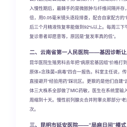
入慢性期后，最棘手的是微脓肿与纤维间隔并存，
倍，用0.05毫米镜头逐段排查，配合自家配方的
后三个月精液恢复率能做到92%以上。每周三下
复诊患者却愿意等，原因是“复发率真的低”。
二、云南省第一人民医院——基因诊断让
昆华医院生殖男科去年把“病原宏基因组”价格打到
原体+念珠菌+病毒”四合一报告。科室主任说，传
直接避开“经验用药”踩坑区。更狠的是他们自建
体三大株系全部做了MIC药敏，医生在系统里输
周缩到十天。慢性前列腺炎合并附睾炎那部分“老
次。
三、昆明市延安医院——“局麻日间”模