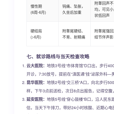
附睾回声不
慢性期
钝痛、坠胀，
均，可见小
(6周-6月)
久坐后加重
状低回声
硬结局
附睾尾硬结、
附睾尾强回
(>6月)
不育、射精痛
结节伴声影
七、就诊路线与当天检查攻略
云大医院：
地铁3号线“市体育馆”D口出，步行4
开诊，7:30放号，提前在“滇医通”挂“泌尿外科
昆华医院：
地铁2号线“交三桥”A口，向北步行5
样，下午3点前送检，次日8点出报告，记得空腹
延安医院：
地铁5号线“穿心鼓楼”B口，沿人民东
估，当天下午排刀，带好24小时核酸、近期心电