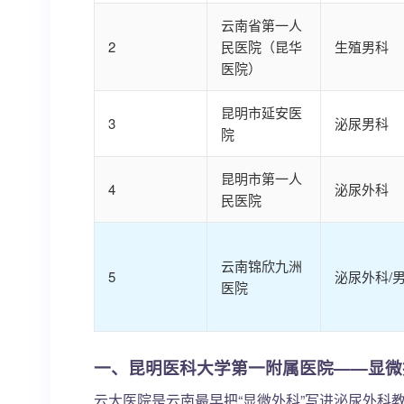
云南省第一人
2
民医院（昆华
生殖男科
医院）
昆明市延安医
3
泌尿男科
院
昆明市第一人
4
泌尿外科
民医院
云南锦欣九洲
5
泌尿外科/
医院
一、昆明医科大学第一附属医院——显微
云大医院是云南最早把“显微外科”写进泌尿外科