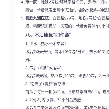
市一院：
地铁2号线“环城南路”D口，步行350
四做，术后派发出院“护理包”，含防水敷料+冲洗
锦欣九洲医院：
白云路229号，地铁2号线“白云
规，精囊镜需提前一天预约，术后免费停车3小
八、术后康复“四件套”
1. 冷水→热水坐浴交替：
术后第3天开始，冷水10℃泡3分钟、热水40
周。
2. 提肛+踮脚“微运动”：
术后第5天起，站立提肛30次、踮脚30次，为
3. “南瓜子+番茄”食疗法：
南瓜子每日一把(≈30g)，番茄红素每天8mg
4. 72小时内冰袋、72小时后热敷：
术后头三天冰敷收缩血管防出血，第4天起热敷4