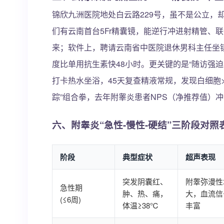
锦欣九洲医院地处白云路229号，虽不是公立，
们有云南首台5Fr精囊镜，能逆行冲进射精管、
来；软件上，聘请云南省中医院退休男科主任坐镇
度比单用抗生素快48小时。更关键的是“随访强
打卡热水坐浴，45天复查精液常规，发现白细胞>
踪”组合拳，去年附睾炎患者NPS（净推荐值）冲
六、附睾炎“急性-慢性-硬结”三阶段对照
阶段
典型症状
超声表现
突发阴囊红、
附睾弥漫性
急性期
肿、热、痛，
大，血流信
(≤6周)
体温≥38℃
丰富