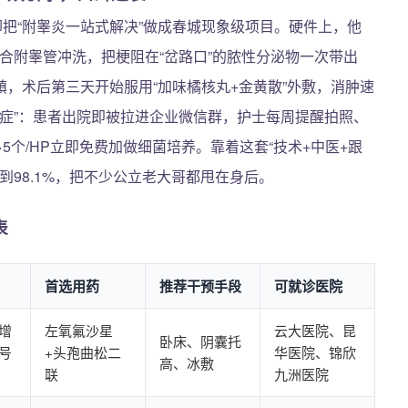
却把“附睾炎一站式解决”做成春城现象级项目。硬件上，他
联合附睾管冲洗，把梗阻在“岔路口”的脓性分泌物一次带出
，术后第三天开始服用“加味橘核丸+金黄散”外敷，消肿速
迫症”：患者出院即被拉进企业微信群，护士每周提醒拍照、
5个/HP立即免费加做细菌培养。靠着这套“技术+中医+跟
到98.1%，把不少公立老大哥都甩在身后。
表
首选用药
推荐干预手段
可就诊医院
增
左氧氟沙星
云大医院、昆
卧床、阴囊托
号
+头孢曲松二
华医院、锦欣
高、冰敷
联
九洲医院