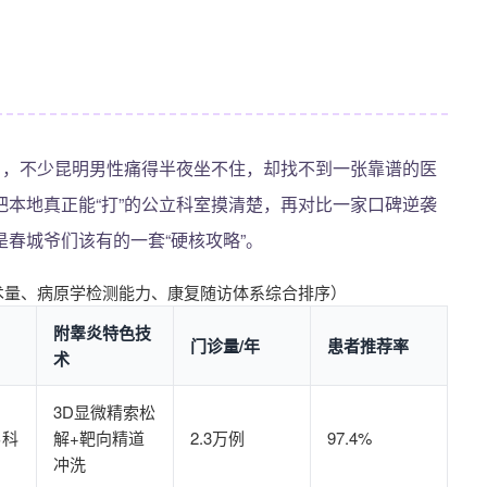
名，不少昆明男性痛得半夜坐不住，却找不到一张靠谱的医
本地真正能“打”的公立科室摸清楚，再对比一家口碑逆袭
春城爷们该有的一套“硬核攻略”。
术量、病原学检测能力、康复随访体系综合排序）
附睾炎特色技
门诊量/年
患者推荐率
术
3D显微精索松
男科
解+靶向精道
2.3万例
97.4%
冲洗