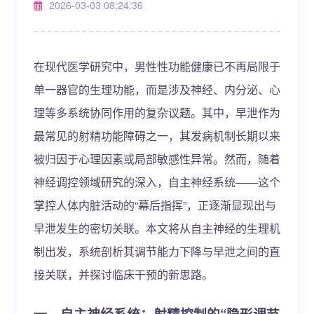
2026-03-03 08:24:36
在现代医学研究中，男性性功能健康已不再局限于
单一器官的生理功能，而是涉及神经、内分泌、心
理等多系统协同作用的复杂议题。其中，早泄作为
最常见的射精功能障碍之一，其发病机制长期以来
被归因于心理因素或局部敏感性异常。然而，随着
神经调控领域研究的深入，自主神经系统——这个
掌控人体内脏活动的“幕后指挥”，正逐渐显现出与
早泄发生的密切关联。本文将从自主神经的生理机
制出发，系统剖析其调节能力下降与早泄之间的直
接关联，并探讨临床干预的新思路。
一、自主神经系统：射精控制的“隐形调节