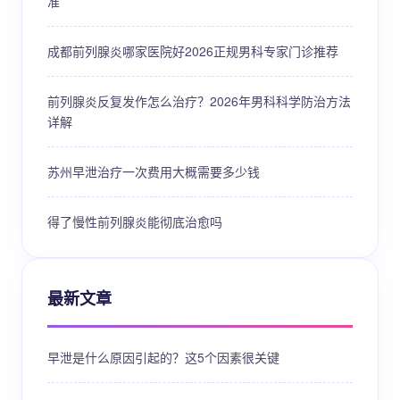
准
成都前列腺炎哪家医院好2026正规男科专家门诊推荐
前列腺炎反复发作怎么治疗？2026年男科科学防治方法
详解
苏州早泄治疗一次费用大概需要多少钱
得了慢性前列腺炎能彻底治愈吗
最新文章
早泄是什么原因引起的？这5个因素很关键