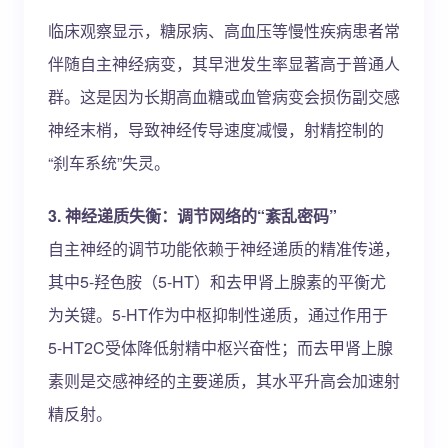
临床观察显示，糖尿病、高血压等慢性疾病患者常
伴随自主神经病变，其早泄发生率显著高于普通人
群。这是因为长期高血糖或血管病变会损伤副交感
神经末梢，导致神经传导速度减慢，射精控制的
“刹车系统”失灵。
3. 神经递质失衡：调节网络的“紊乱密码”
自主神经的调节功能依赖于神经递质的精准传递，
其中5-羟色胺（5-HT）和去甲肾上腺素的平衡尤
为关键。5-HT作为中枢抑制性递质，通过作用于
5-HT2C受体降低射精中枢兴奋性；而去甲肾上腺
素则是交感神经的主要递质，其水平升高会加速射
精反射。