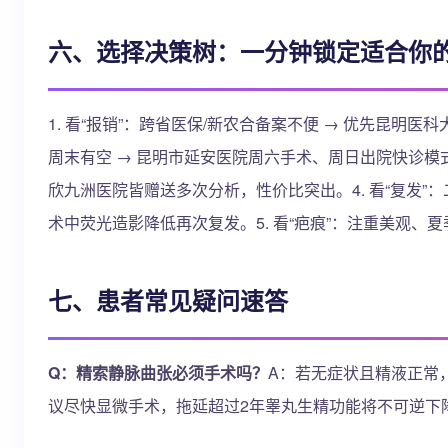
六、选择决策树：一分钟锁定适合你
1. 看“报销”：跨省医保/新农合备案不便 → 优先昆明
周末有空 → 昆明市延安医院周六手术、周日出院快诊模式
欣九洲医院皆赠送多次分析，性价比突出。4. 看“复发”
术中荧光造影降低再次复发。5. 看“疤痕”：注重美观、
七、患者常见疑问速答
Q：精索静脉曲张必须手术吗？
A：若无症状且精液正常，
议尽快显微手术，拖延超过2年睾丸生精功能将不可逆下