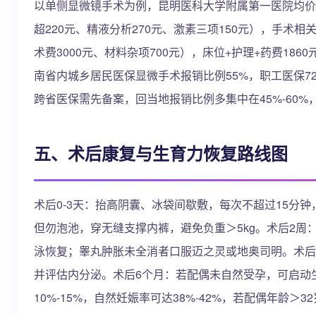
以单侧显微镜手术为例，昆明医科大学附属第一医院均价10
超220元、精液分析270元、激素三项150元），手术相关
术费3000元、材料杂项700元），床位+护理+药费1
南省内城乡居民医保显微手术报销比例55%，职工医保72
跨省医保需先备案，回当地报销比例多集中在45%-60
五、术后康复与生育力恢复路线图
术后0-3天：抬高阴囊、冰袋间歇敷，每次不超过15分钟，
但勿泡池，穿无缝支撑内裤，避免负重＞5kg。术后2周
泳恢复；睾丸肿胀未全消者口服迈之灵或地奥司明。术后
并评估内分泌。术后6个月：若配偶未自然受孕，可启动
10%-15%，自然妊娠率可达38%-42%，若配偶年龄＞