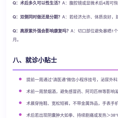
Q：术后多久可以性生活？
A：腹腔镜或显微术后4周可
Q：双侧同时做还是分期？
A：若经济允许、体质良好，
Q：高原紫外强会影响康复吗？
A：切口部位避免暴晒1
月。
八、就诊小贴士
提前一周通过“滇医通”微信小程序挂号，泌尿外
术前一周禁烟酒，避免感冒药、阿司匹林等影响
术晨穿拖鞋、宽松短裤，不带金属饰品，手表手
术后若出现阴囊肿大如拳、持续剧痛或发热＞38