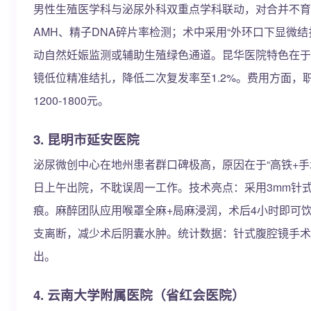
男性生殖医学科与泌尿外科双重点学科联动，对合并不育
AMH、精子DNA碎片率检测；术中采用“外环口下显微
动自然妊娠监测或辅助生殖绿色通道。昆华医院特色在于
镜低位精准结扎，降低二次复发率至1.2%。费用方面，
1200-1800元。
3. 昆明市延安医院
泌尿微创中心在地州患者群口碑极高，原因在于“高铁+手
日上午出院，不耽误周一工作。技术亮点：采用3mm针
痕。麻醉团队应用喉罩全麻+局麻浸润，术后4小时即可
支离断，减少术后阴囊水肿。统计数据：针式腹腔镜手术平均
出。
4. 云南大学附属医院（省红会医院）