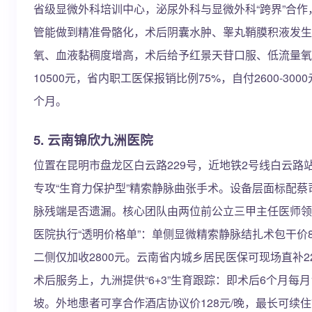
省级显微外科培训中心，泌尿外科与显微外科“跨界”合作
管能做到精准骨骼化，术后阴囊水肿、睾丸鞘膜积液发生率<
氧、血液黏稠度增高，术后给予红景天苷口服、低流量氧
10500元，省内职工医保报销比例75%，自付2600-3
个月。
5. 云南锦欣九洲医院
位置在昆明市盘龙区白云路229号，近地铁2号线白云路
专攻“生育力保护型”精索静脉曲张手术。设备层面标配蔡司T
脉残端是否遗漏。核心团队由两位前公立三甲主任医师领衔
医院执行“透明价格单”：单侧显微精索静脉结扎术包干价
二侧仅加收2800元。云南省内城乡居民医保可现场直补22
术后服务上，九洲提供“6+3”生育跟踪：即术后6个月
坡。外地患者可享合作酒店协议价128元/晚，最长可续