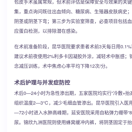
包皮手术虽属常规，但术前评估是保障安全与效果的关键
集，重点询问既往出血倾向、糖尿病、生殖器皮肤病史；
阴茎或阴茎下弯；第三步为实验室筛查，必查项目包括血常
应蛋白检测，以排除潜在感染。
在术前准备阶段，昆华医院要求患者术前3天每日用0.1
建议术前夜使用2%利多卡因凝胶外涂，减轻术中胀感；锦
念减压训练，术中焦虑心率平均下降12次/分。
术后护理与并发症防控
术后0—24小时为急性渗出期，五家医院均实行“冷敷+抬
组织温度2—3℃，减少毛细血管渗出。昆华医院引入医
—72小时进入水肿高峰期，延安医院采用自粘弹力绷带“8
尿。锦欣九洲医院则使用蜂窝缓冲内裤，将阴茎固定于抬高3