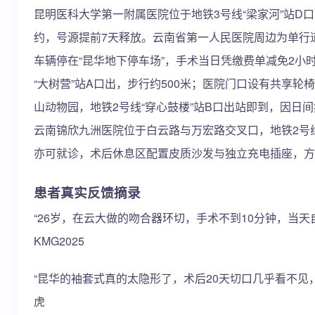
昆明医科大学第一附属医院位于地铁3号线“梁家河”站D口，
约，号源提前7天释放。云南省第一人民医院周边为单行道
车辆停在“昆华地下停车场”，手术当日凭缴费单减免2小
“大树营”站A口出，步行约500米；医院门口设有共享
山动物园，地铁2号线“穿心鼓楼”站B口出站即到，因
云南锦欣九洲医院位于白云路与万宏路交叉口，地铁2号线“
亦可就诊，术后休息区配置皮质沙发与独立充电插座，方
患者真实反馈摘录
“26岁，在云大做的吻合器环切，手术不到10分钟，当
KMG2025
“昆华的袖套式真的太隐形了，术后20天切口几乎看不见
虎