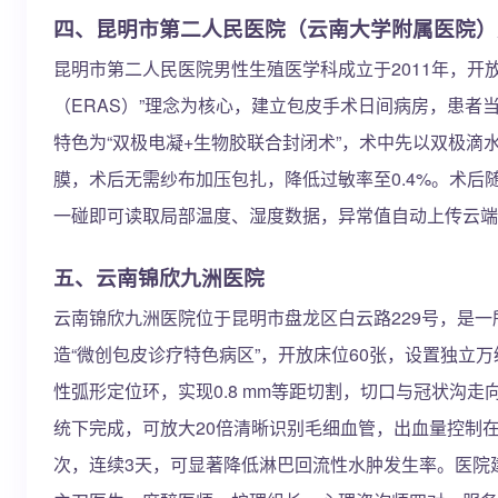
四、昆明市第二人民医院（云南大学附属医院）
昆明市第二人民医院男性生殖医学科成立于2011年，开放
（ERAS）”理念为核心，建立包皮手术日间病房，患者
特色为“双极电凝+生物胶联合封闭术”，术中先以双极
膜，术后无需纱布加压包扎，降低过敏率至0.4%。术后
一碰即可读取局部温度、湿度数据，异常值自动上传云端
五、云南锦欣九洲医院
云南锦欣九洲医院位于昆明市盘龙区白云路229号，是
造“微创包皮诊疗特色病区”，开放床位60张，设置独立万
性弧形定位环，实现0.8 mm等距切割，切口与冠状沟
统下完成，可放大20倍清晰识别毛细血管，出血量控制在1
次，连续3天，可显著降低淋巴回流性水肿发生率。医院