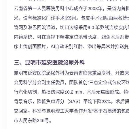
云南省第一人民医院男科中心成立于2003年，是省内首
米，设有标准化门诊手术室5间。包皮手术团队由两名博
管网及淋巴回流通道，切口边缘采用6-0 单乔线连续皮内缝
内镜系统，可在直视下精准定位系带长度，避免术后系带
序上传创面照片，AI自动识别红肿、渗出等异常并推送复
三、昆明市延安医院泌尿外科
昆明市延安医院泌尿外科为云南省临床重点专科，开放床位
会男科学分会副主任委员，团队首创“三点定位式包皮环切术
行汽化切割，热损伤深度≤0.2 mm，术后无焦痂形成
背景音乐，降低焦虑评分（SAS）平均下降28%。术
交回家。科室与昆明理工大学合作开发“基于石墨烯的包皮
市人民东路245号。